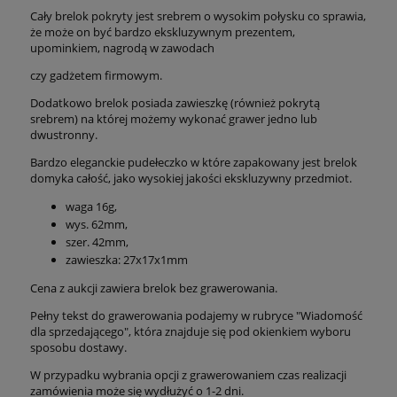
Cały brelok pokryty jest srebrem o wysokim połysku co sprawia,
że może on być bardzo ekskluzywnym prezentem,
upominkiem, nagrodą w zawodach
czy gadżetem firmowym.
Dodatkowo brelok posiada zawieszkę (również pokrytą
srebrem) na której możemy wykonać grawer jedno lub
dwustronny.
Bardzo eleganckie pudełeczko w które zapakowany jest brelok
domyka całość, jako wysokiej jakości ekskluzywny przedmiot.
waga 16g,
wys. 62mm,
szer. 42mm,
zawieszka: 27x17x1mm
Cena z aukcji zawiera brelok bez grawerowania.
Pełny tekst do grawerowania podajemy w rubryce "Wiadomość
dla sprzedającego", która znajduje się pod okienkiem wyboru
sposobu dostawy.
W przypadku wybrania opcji z grawerowaniem czas realizacji
zamówienia może się wydłużyć o 1-2 dni.