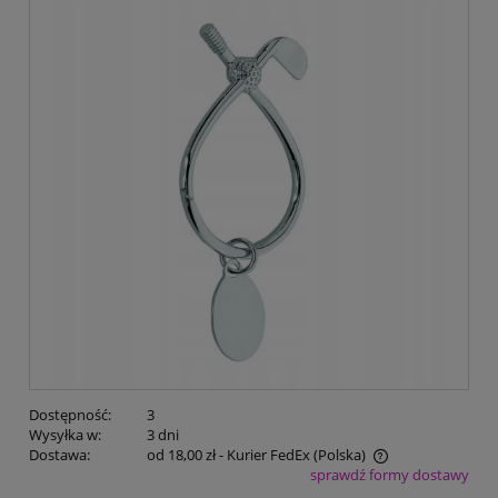
Dostępność:
3
Wysyłka w:
3 dni
Dostawa:
od 18,00 zł
- Kurier FedEx
(Polska)
sprawdź formy dostawy
Cena nie zawiera ewentualnych kosztów płatności