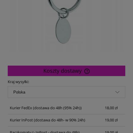
Koszty dostawy
Cena nie zawiera ewentualnych kosztów płatności
Kraj wysyłki:
Kurier FedEx
(dostawa do 48h (95% 24h))
18,00 zł
Kurier InPost
(dostawa do 48h- w 90% 24h)
19,00 zł
Paczkomaty
(- InPost - dostawa do 48h)
19,00 zł