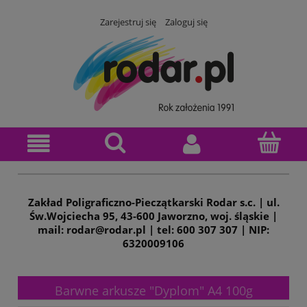
Zarejestruj się
Zaloguj się
Zakład Poligraficzno-Pieczątkarski Rodar s.c. | ul.
Św.Wojciecha 95, 43-600 Jaworzno, woj. śląskie |
mail: rodar@rodar.pl | tel: 600 307 307 | NIP:
6320009106
Barwne arkusze "Dyplom" A4 100g