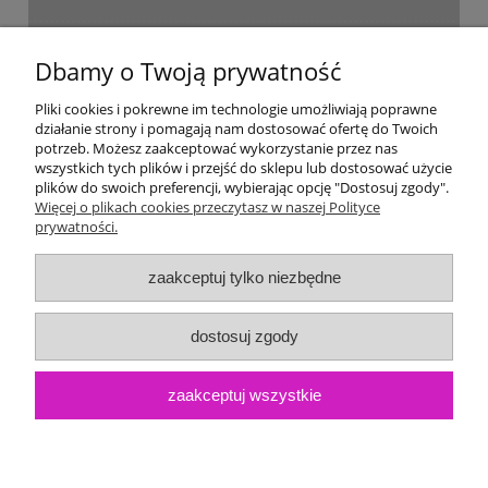
Dostawa i płatność
Dbamy o Twoją prywatność
Moje konto
Pliki cookies i pokrewne im technologie umożliwiają poprawne
działanie strony i pomagają nam dostosować ofertę do Twoich
potrzeb. Możesz zaakceptować wykorzystanie przez nas
Gwarancja i zwroty
wszystkich tych plików i przejść do sklepu lub dostosować użycie
plików do swoich preferencji, wybierając opcję "Dostosuj zgody".
Więcej o plikach cookies przeczytasz w naszej Polityce
O firmie
prywatności.
zaakceptuj tylko niezbędne
dostosuj zgody
zaakceptuj wszystkie
pokaż pełną wersję strony