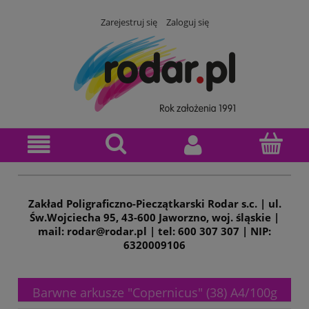
Zarejestruj się
Zaloguj się
Zakład Poligraficzno-Pieczątkarski Rodar s.c. | ul.
Św.Wojciecha 95, 43-600 Jaworzno, woj. śląskie |
mail: rodar@rodar.pl | tel: 600 307 307 | NIP:
6320009106
Barwne arkusze "Copernicus" (38) A4/100g