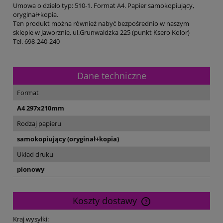
Umowa o dzieło typ: 510-1. Format A4. Papier samokopiujący,
oryginał+kopia.
Ten produkt można również nabyć bezpośrednio w naszym
sklepie w Jaworznie, ul.Grunwaldzka 225 (punkt Ksero Kolor)
Tel. 698-240-240
Dane techniczne
Format
A4 297x210mm
Rodzaj papieru
samokopiujący (oryginał+kopia)
Układ druku
pionowy
Koszty dostawy
Cena nie zawiera ewentualnych kosztów płatności
Kraj wysyłki: