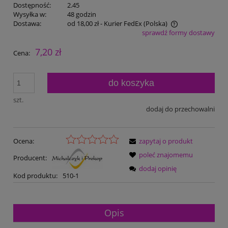
Dostępność:
2.45
Wysyłka w:
48 godzin
Dostawa:
od 18,00 zł
- Kurier FedEx
(Polska)
sprawdź formy dostawy
Cena nie zawiera ewentualnych kosztów płatności
7,20 zł
Cena:
do koszyka
szt.
dodaj do przechowalni
Ocena:
zapytaj o produkt
poleć znajomemu
Producent:
dodaj opinię
Kod produktu:
510-1
Opis