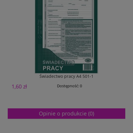
Świadectwo pracy A4 501-1
1,60 zł
9
Dostępność:
0
Opinie o produkcie (0)