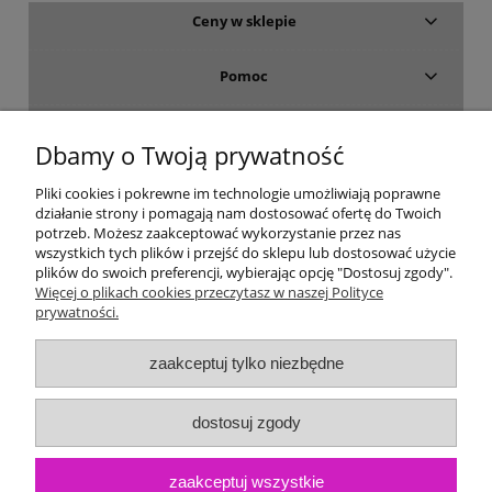
Ceny w sklepie
Pomoc
Dostawa i płatność
Dbamy o Twoją prywatność
Moje konto
Pliki cookies i pokrewne im technologie umożliwiają poprawne
działanie strony i pomagają nam dostosować ofertę do Twoich
potrzeb. Możesz zaakceptować wykorzystanie przez nas
Gwarancja i zwroty
wszystkich tych plików i przejść do sklepu lub dostosować użycie
plików do swoich preferencji, wybierając opcję "Dostosuj zgody".
Więcej o plikach cookies przeczytasz w naszej Polityce
O firmie
prywatności.
zaakceptuj tylko niezbędne
dostosuj zgody
zaakceptuj wszystkie