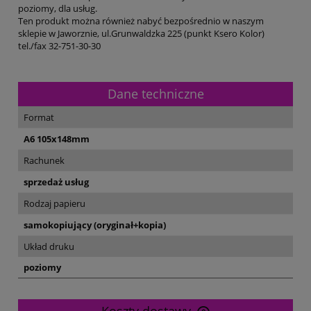
poziomy, dla usług.
Ten produkt można również nabyć bezpośrednio w naszym
sklepie w Jaworznie, ul.Grunwaldzka 225 (punkt Ksero Kolor)
tel./fax 32-751-30-30
Dane techniczne
Format
A6 105x148mm
Rachunek
sprzedaż usług
Rodzaj papieru
samokopiujący (oryginał+kopia)
Układ druku
poziomy
Koszty dostawy