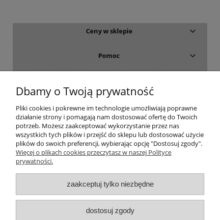
Ceny w sklepie
Pomoc
Dostawa i płatność
Dbamy o Twoją prywatność
Moje konto
Pliki cookies i pokrewne im technologie umożliwiają poprawne
działanie strony i pomagają nam dostosować ofertę do Twoich
potrzeb. Możesz zaakceptować wykorzystanie przez nas
Gwarancja i zwroty
wszystkich tych plików i przejść do sklepu lub dostosować użycie
plików do swoich preferencji, wybierając opcję "Dostosuj zgody".
Więcej o plikach cookies przeczytasz w naszej Polityce
O firmie
prywatności.
zaakceptuj tylko niezbędne
dostosuj zgody