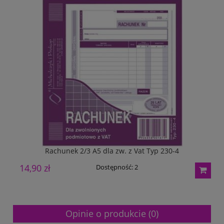
Rachunek 2/3 A5 dla zw. z Vat Typ 230-4
14,90 zł
2
Dostępność:
2
Opinie o produkcie (0)