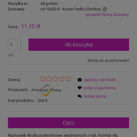
Wysyłka w:
48 godzin
Dostawa:
od 18,00 zł
- Kurier FedEx
(Polska)
sprawdź formy dostawy
Cena nie zawiera ewentualnych kosztów płatności
11,10 zł
Cena:
do koszyka
szt.
dodaj do przechowalni
Ocena:
zapytaj o produkt
poleć znajomemu
Producent:
dodaj opinię
Kod produktu:
234-5
Opis
Rachunek A6 dla podmiotowo zwolnionych z Vat. Format A6,