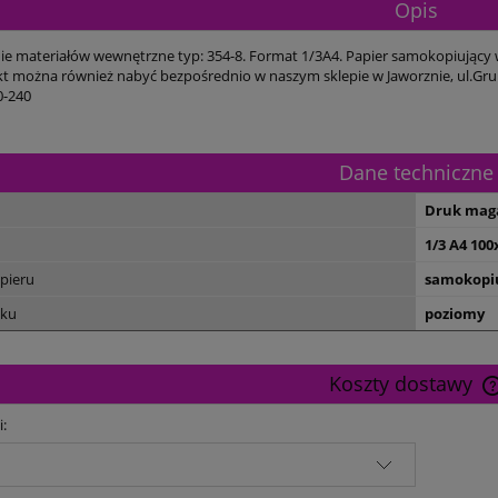
Opis
e materiałów wewnętrzne typ: 354-8. Format 1/3A4. Papier samokopiujący 
t można również nabyć bezpośrednio w naszym sklepie w Jaworznie, ul.Gru
0-240
Dane techniczne
Druk mag
1/3 A4 10
pieru
samokopiu
uku
poziomy
Koszty dostawy
i: