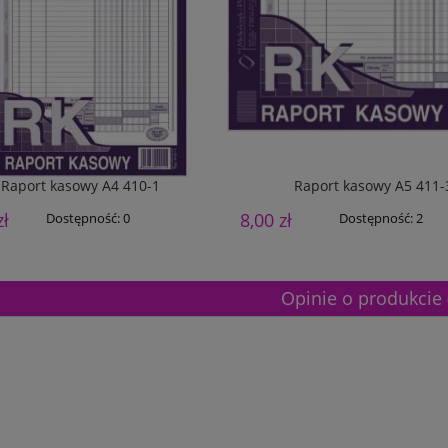
Raport kasowy A4 410-1
Raport kasowy A5 411-
zł
8,00 zł
Dostępność:
0
Dostępność:
2
Opinie o produkcie 
etalowy złoty 3133E 37cm
Puchar metalowy złoty 2100E 32c
165,00 zł
Dostępność:
5
Dostępność:
5