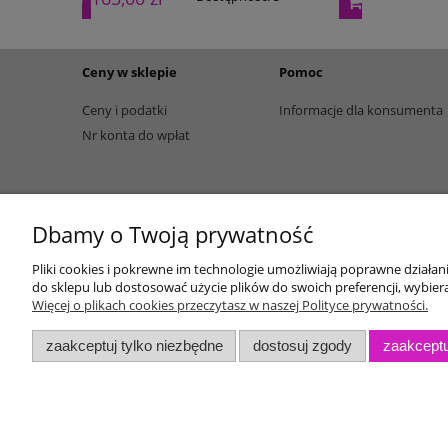
Ceny w sklepie
Pomoc
Ceny i podatki
Informacje dla konsumenta
Nr konta do wpłat
Dbamy o Twoją prywatność
Pliki cookies i pokrewne im technologie umożliwiają poprawne działa
do sklepu lub dostosować użycie plików do swoich preferencji, wybiera
Więcej o plikach cookies przeczytasz w naszej Polityce prywatności.
zaakceptuj tylko niezbędne
dostosuj zgody
zaakceptu