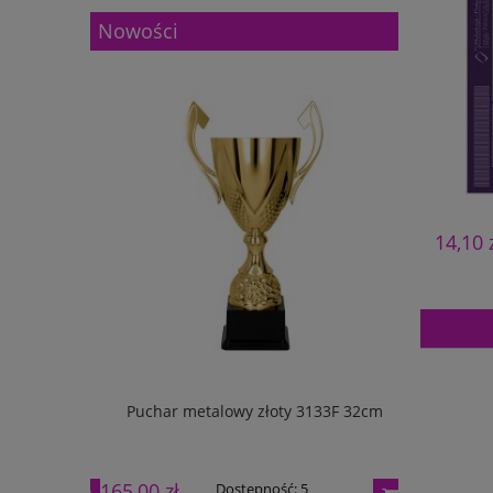
Nowości
14,10 
133G 27cm
Puchar metalowy złoty 3133F 32cm
Puchar m
165,00 zł
195,00 zł
Dostępność:
5