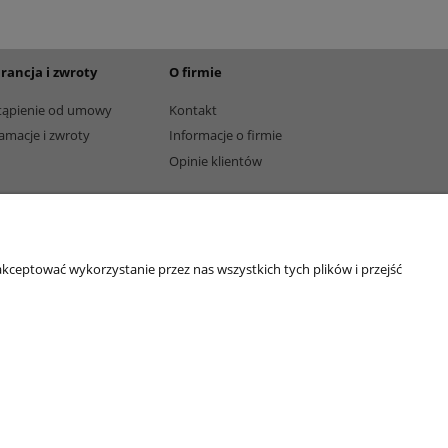
rancja i zwroty
O firmie
tąpienie od umowy
Kontakt
amacje i zwroty
Informacje o firmie
Opinie klientów
kceptować wykorzystanie przez nas wszystkich tych plików i przejść