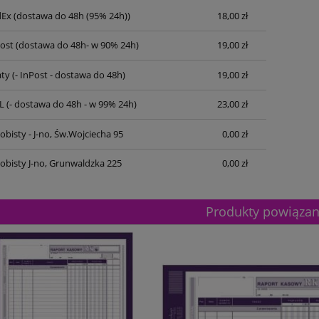
dEx
(dostawa do 48h (95% 24h))
18,00 zł
Post
(dostawa do 48h- w 90% 24h)
19,00 zł
ty
(- InPost - dostawa do 48h)
19,00 zł
L
(- dostawa do 48h - w 99% 24h)
23,00 zł
bisty - J-no, Św.Wojciecha 95
0,00 zł
obisty J-no, Grunwaldzka 225
0,00 zł
Produkty powiąza