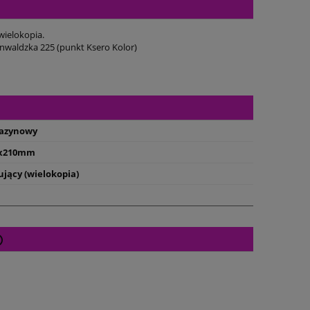
wielokopia.
nwaldzka 225 (punkt Ksero Kolor)
azynowy
0x210mm
jący (wielokopia)
Cena nie zawiera ewentualnych kosztów
płatności