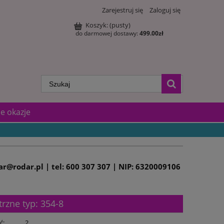
Zarejestruj się
Zaloguj się
Koszyk:
(pusty)
do darmowej dostawy:
499.00
zł
e okazje
dar@rodar.pl | tel: 600 307 307 | NIP: 6320009106
zne typ: 354-8
ć:
2