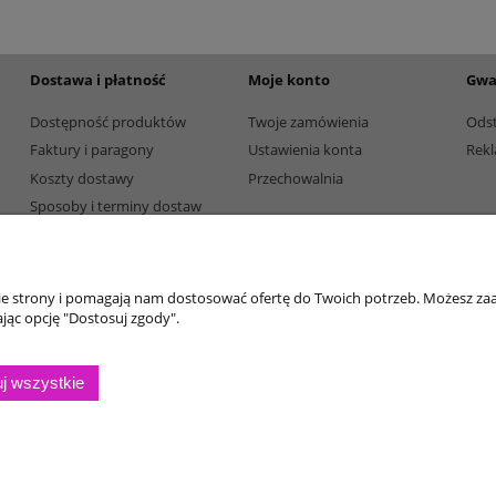
Dostawa i płatność
Moje konto
Gwa
Dostępność produktów
Twoje zamówienia
Ods
Faktury i paragony
Ustawienia konta
Rekl
Koszty dostawy
Przechowalnia
Sposoby i terminy dostaw
Sposoby płatności
nie strony i pomagają nam dostosować ofertę do Twoich potrzeb. Możesz zaa
jąc opcję "Dostosuj zgody".
j wszystkie
Sklep internetowy Shoper.pl