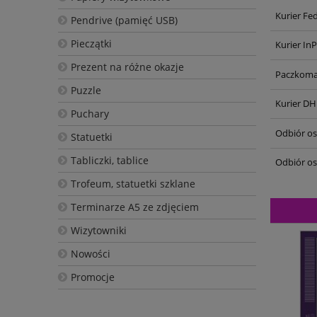
Kurier Fe
Pendrive (pamięć USB)
Pieczątki
Kurier In
Prezent na różne okazje
Paczkoma
Puzzle
Kurier DH
Puchary
Odbiór oso
Statuetki
Tabliczki, tablice
Odbiór os
Trofeum, statuetki szklane
Terminarze A5 ze zdjęciem
Wizytowniki
Nowości
Promocje