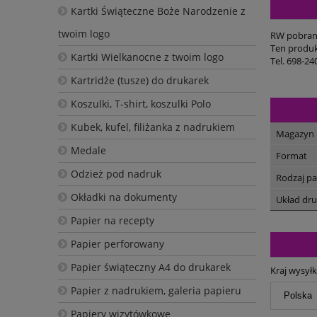
Kartki Świąteczne Boże Narodzenie z
twoim logo
RW pobrani
Ten produk
Kartki Wielkanocne z twoim logo
Tel. 698-24
Kartridże (tusze) do drukarek
Koszulki, T-shirt, koszulki Polo
Kubek, kufel, filiżanka z nadrukiem
Magazyn
Medale
Format
Odzież pod nadruk
Rodzaj pa
Okładki na dokumenty
Układ dr
Papier na recepty
Papier perforowany
Papier świąteczny A4 do drukarek
Kraj wysyłk
Papier z nadrukiem, galeria papieru
Papiery wizytówkowe