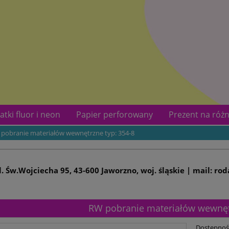
atki fluor i neon
Papier perforowany
Prezent na różn
pobranie materiałów wewnętrzne typ: 354-8
kotów
Kontakt
ul. Św.Wojciecha 95, 43-600 Jaworzno, woj. śląskie | mail: ro
RW pobranie materiałów wewnętr
Dostępnoś