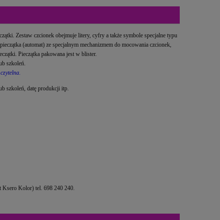
zątki. Zestaw czcionek obejmuje litery, cyfry a także symbole specjalne typu
: pieczątka (automat) ze specjalnym mechanizmem do mocowania czcionek,
czątki. Pieczątka pakowana jest w blister.
lub szkoleń.
czytelna.
b szkoleń, datę produkcji itp.
Ksero Kolor) tel. 698 240 240.