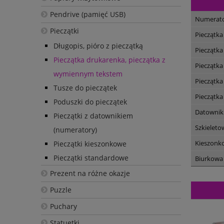
Pendrive (pamięć USB)
Numerat
Pieczątki
Pieczątka
Długopis, pióro z pieczątką
Pieczątka
Pieczątka drukarenka, pieczątka z
Pieczątka
wymiennym tekstem
Pieczątka
Tusze do pieczątek
Pieczątka
Poduszki do pieczątek
Datownik
Pieczątki z datownikiem
Szkieleto
(numeratory)
Kieszonk
Pieczątki kieszonkowe
Pieczątki standardowe
Biurkowa
Prezent na różne okazje
Puzzle
Puchary
Statuetki