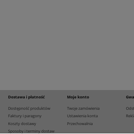
etalowy złoty 3133E 37cm
Puchar metalowy złoty 2100E 32c
165,00 zł
Dostępność:
5
Dostępność:
5
Dostawa i płatność
Moje konto
Gwa
Dostępność produktów
Twoje zamówienia
Ods
Faktury i paragony
Ustawienia konta
Rekl
Koszty dostawy
Przechowalnia
Sposoby i terminy dostaw