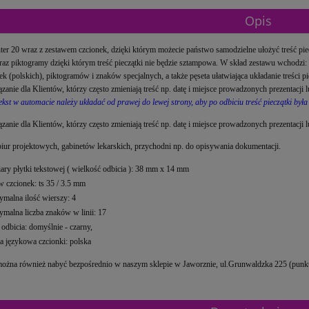
Opis
nter 20 wraz z zestawem czcionek, dzięki którym możecie państwo samodzielne ułożyć treść piec
raz piktogramy dzięki którym treść pieczątki nie będzie sztampowa. W skład zestawu wchodzi
k (polskich), piktogramów i znaków specjalnych, a także pęseta ułatwiająca układanie treści pie
ązanie dla Klientów, którzy często zmieniają treść np. datę i miejsce prowadzonych prezentacji 
ekst w automacie należy układać od prawej do lewej strony, aby po odbiciu treść pieczątki była 
zanie dla Klientów, którzy często zmieniają treść np. datę i miejsce prowadzonych prezentacji lu
biur projektowych, gabinetów lekarskich, przychodni np. do opisywania dokumentacji.
ry płytki tekstowej ( wielkość odbicia ): 38 mm x 14 mm
w czcionek: ts 35 / 3.5 mm
malna ilość wierszy: 4
malna liczba znaków w linii: 17
 odbicia: domyślnie - czarny,
a językowa czcionki: polska
można również nabyć bezpośrednio w naszym sklepie w Jaworznie, ul.Grunwaldzka 225 (punkt 