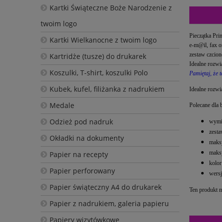
Kartki Świąteczne Boże Narodzenie z
twoim logo
Pieczątka Pri
Kartki Wielkanocne z twoim logo
e-m@il, fax o
zestaw czcione
Kartridże (tusze) do drukarek
Idealne rozwi
Koszulki, T-shirt, koszulki Polo
Pamiętaj, że t
Kubek, kufel, filiżanka z nadrukiem
Idealne rozwią
Medale
Polecane dla 
Odzież pod nadruk
wymia
zesta
Okładki na dokumenty
maksy
maksy
Papier na recepty
kolor
Papier perforowany
wersj
Papier świąteczny A4 do drukarek
Ten produkt 
Papier z nadrukiem, galeria papieru
Papiery wizytówkowe