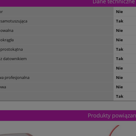
Dane techniczne
or
Nie
 samotuszująca
Tak
 owalna
Nie
 okrągła
Nie
 prostokątna
Tak
 z datownikiem
Tak
Nie
wa profesjonalna
Nie
owa
Nie
Tak
Produkty powiąza