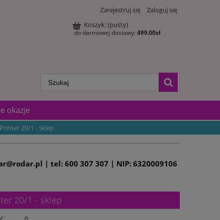
Zarejestruj się
Zaloguj się
Koszyk:
(pusty)
do darmowej dostawy:
499.00
zł
e okazje
rinter 20/1 - sklep
dar@rodar.pl | tel: 600 307 307 | NIP: 6320009106
ter 20/1 - sklep
ć:
0