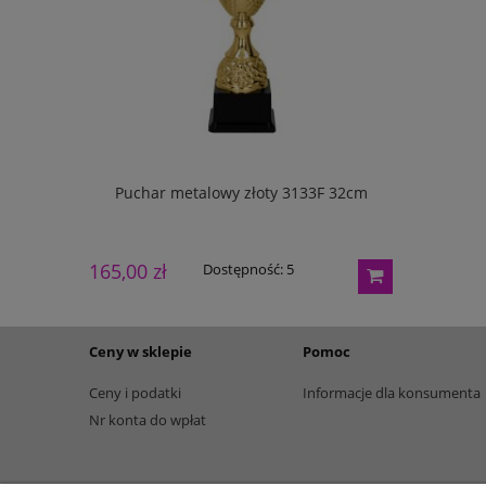
133G 27cm
Puchar metalowy złoty 3133F 32cm
Puchar m
165,00 zł
195,00 zł
Dostępność:
5
Ceny w sklepie
Pomoc
Ceny i podatki
Informacje dla konsumenta
Nr konta do wpłat