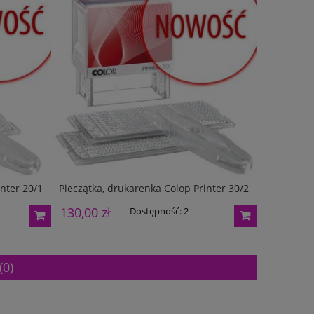
inter 20/1
Pieczątka, drukarenka Colop Printer 30/2
Pieczątka,
130,00 zł
97,00 zł
Dostępność:
2
(0)