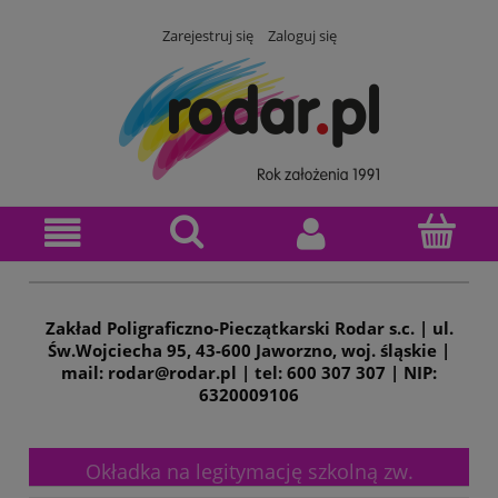
Zarejestruj się
Zaloguj się
Zakład Poligraficzno-Pieczątkarski Rodar s.c. | ul.
Św.Wojciecha 95, 43-600 Jaworzno, woj. śląskie |
mail: rodar@rodar.pl | tel: 600 307 307 | NIP:
6320009106
Okładka na legitymację szkolną zw.