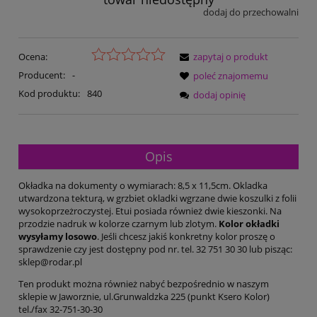
dodaj do przechowalni
Ocena:
zapytaj o produkt
Producent:
-
poleć znajomemu
Kod produktu:
840
dodaj opinię
Opis
Okładka na dokumenty o wymiarach: 8,5 x 11,5cm. Okladka
utwardzona tekturą, w grzbiet okladki wgrzane dwie koszulki z folii
wysokoprzeżroczystej. Etui posiada również dwie kieszonki. Na
przodzie nadruk w kolorze czarnym lub zlotym.
Kolor okładki
wysyłamy losowo
. Jeśli chcesz jakiś konkretny kolor proszę o
sprawdzenie czy jest dostępny pod nr. tel. 32 751 30 30 lub pisząc:
sklep@rodar.pl
Ten produkt można również nabyć bezpośrednio w naszym
sklepie w Jaworznie, ul.Grunwaldzka 225 (punkt Ksero Kolor)
tel./fax 32-751-30-30