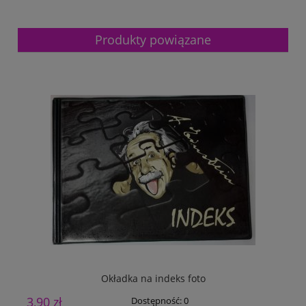
Produkty powiązane
Okładka na indeks foto
3,90 zł
3
Dostępność:
0