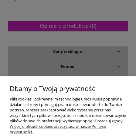
Opinie o produkcie (0)
Ceny w sklepie
Pomoc
Dostawa i płatność
Dbamy o Twoją prywatność
Moje konto
Pliki cookies i pokrewne im technologie umożliwiają poprawne
działanie strony i pomagają nam dostosować ofertę do Twoich
potrzeb. Możesz zaakceptować wykorzystanie przez nas
Gwarancja i zwroty
wszystkich tych plików i przejść do sklepu lub dostosować użycie
plików do swoich preferencji, wybierając opcję "Dostosuj zgody".
Więcej o plikach cookies przeczytasz w naszej Polityce
O firmie
prywatności.