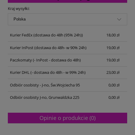
Cena nie zawiera ewentualnych kosztów płatności
Kraj wysyłki:
Kurier FedEx
(dostawa do 48h (95% 24h))
18,00 zł
Kurier InPost
(dostawa do 48h- w 90% 24h)
19,00 zł
Paczkomaty
(- InPost - dostawa do 48h)
19,00 zł
Kurier DHL
(- dostawa do 48h - w 99% 24h)
23,00 zł
Odbiór osobisty - J-no, Św.Wojciecha 95
0,00 zł
Odbiór osobisty J-no, Grunwaldzka 225
0,00 zł
Opinie o produkcie (0)