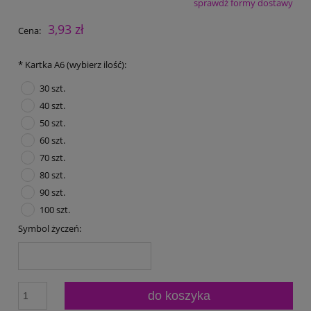
sprawdź formy dostawy
Cena nie zawiera ewentualnych kosztów płatności
3,93 zł
Cena:
*
Kartka A6 (wybierz ilość):
30 szt.
40 szt.
50 szt.
60 szt.
70 szt.
80 szt.
90 szt.
100 szt.
Symbol życzeń:
do koszyka