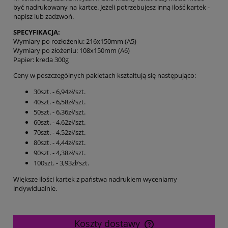
być nadrukowany na kartce. Jeżeli potrzebujesz inną ilość kartek -
napisz lub zadzwoń.
SPECYFIKACJA:
Wymiary po rozłożeniu: 216x150mm (A5)
Wymiary po złożeniu: 108x150mm (A6)
Papier: kreda 300g
Ceny w poszczególnych pakietach kształtują się następująco:
30szt. - 6,94zł/szt.
40szt. - 6,58zł/szt.
50szt. - 6,36zł/szt.
60szt. - 4,62zł/szt.
70szt. - 4,52zł/szt.
80szt. - 4,44zł/szt.
90szt. - 4,38zł/szt.
100szt. - 3,93zł/szt.
Większe ilości kartek z państwa nadrukiem wyceniamy
indywidualnie.
Koszty dostawy