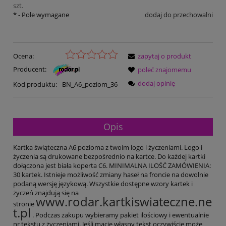
szt.
*
- Pole wymagane
dodaj do przechowalni
Ocena:
zapytaj o produkt
Producent:
poleć znajomemu
dodaj opinię
Kod produktu:
BN_A6_poziom_36
Opis
Kartka świąteczna A6 pozioma z twoim logo i życzeniami. Logo i
życzenia są drukowane bezpośrednio na kartce. Do każdej kartki
dołączona jest biała koperta C6. MINIMALNA ILOŚĆ ZAMÓWIENIA:
30 kartek. Istnieje możliwość zmiany haseł na froncie na dowolnie
podaną wersję językową. Wszystkie dostępne wzory kartek i
życzeń znajdują się na
www.rodar.kartkiswiateczne.ne
stronie
t.pl
. Podczas zakupu wybieramy pakiet ilościowy i ewentualnie
nr tekstu z życzeniami. Jeśli macie własny tekst oczywiście może