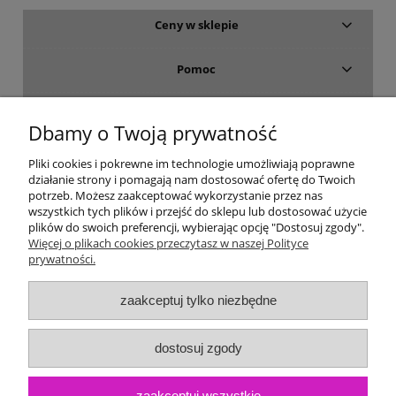
Ceny w sklepie
Pomoc
Dostawa i płatność
Dbamy o Twoją prywatność
Moje konto
Pliki cookies i pokrewne im technologie umożliwiają poprawne
działanie strony i pomagają nam dostosować ofertę do Twoich
potrzeb. Możesz zaakceptować wykorzystanie przez nas
Gwarancja i zwroty
wszystkich tych plików i przejść do sklepu lub dostosować użycie
plików do swoich preferencji, wybierając opcję "Dostosuj zgody".
Więcej o plikach cookies przeczytasz w naszej Polityce
O firmie
prywatności.
zaakceptuj tylko niezbędne
dostosuj zgody
zaakceptuj wszystkie