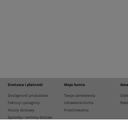
etalowy złoty 3133F 32cm
Puchar metalowy złoty 3133E 37c
195,00 zł
Dostępność:
5
Dostępność:
5
Dostawa i płatność
Moje konto
Gwa
Dostępność produktów
Twoje zamówienia
Ods
Faktury i paragony
Ustawienia konta
Rekl
Koszty dostawy
Przechowalnia
Sposoby i terminy dostaw
Sposoby płatności