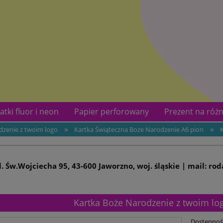
atki fluor i neon
Papier perforowany
Prezent na różn
»
»
dzenie z twoim logo
Kartka Świąteczna Boże Narodzenie A6 pion
kotów
Kontakt
ul. Św.Wojciecha 95, 43-600 Jaworzno, woj. śląskie | mail: ro
Kartka Boże Narodzenie z twoim lo
Dostępnoś