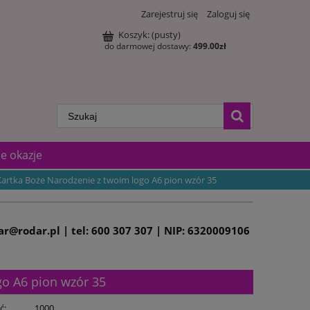
Zarejestruj się
Zaloguj się
Koszyk:
(pusty)
do darmowej dostawy:
499.00
zł
e okazje
Kartka Boże Narodzenie z twoim logo A6 pion wzór 35
dar@rodar.pl | tel: 600 307 307 | NIP: 6320009106
go A6 pion wzór 35
ć:
1000