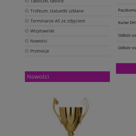
Tabliczki, tablice
Paczkoma
Trofeum, statuetki szklane
Terminarze A5 ze zdjęciem
Kurier DH
Wizytowniki
Odbiór oso
Nowości
Odbiór os
Promocje
Nowości