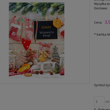
Wysyłka w
Dostawa:
3,
Cena:
*
Kartka A6 
Symbol ży
szt
*
- Pole w