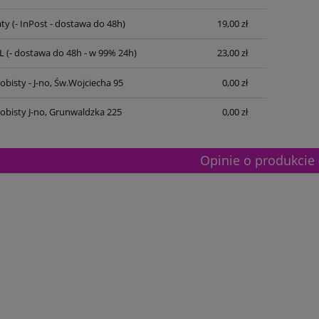
ty
(- InPost - dostawa do 48h)
19,00 zł
L
(- dostawa do 48h - w 99% 24h)
23,00 zł
bisty - J-no, Św.Wojciecha 95
0,00 zł
obisty J-no, Grunwaldzka 225
0,00 zł
Opinie o produkcie 