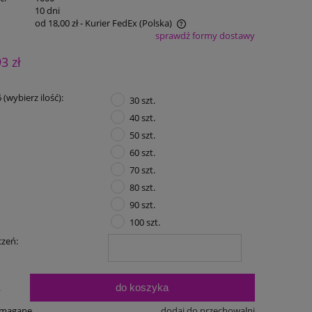
:
10 dni
od 18,00 zł
- Kurier FedEx
(Polska)
sprawdź formy dostawy
Cena nie zawiera ewentualnych kosztów
93 zł
płatności
(wybierz ilość):
30 szt.
40 szt.
50 szt.
60 szt.
70 szt.
80 szt.
90 szt.
100 szt.
czeń:
do koszyka
.
ymagane
dodaj do przechowalni