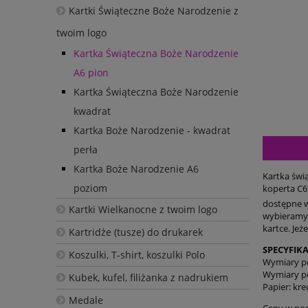
Kartki Świąteczne Boże Narodzenie z
twoim logo
Kartka Świąteczna Boże Narodzenie
A6 pion
Kartka Świąteczna Boże Narodzenie
kwadrat
Kartka Boże Narodzenie - kwadrat
perła
Kartka Boże Narodzenie A6
Kartka świ
poziom
koperta C6
dostępne wz
Kartki Wielkanocne z twoim logo
wybieramy 
kartce. Jeż
Kartridże (tusze) do drukarek
SPECYFIKA
Koszulki, T-shirt, koszulki Polo
Wymiary po
Wymiary po
Kubek, kufel, filiżanka z nadrukiem
Papier: kr
Medale