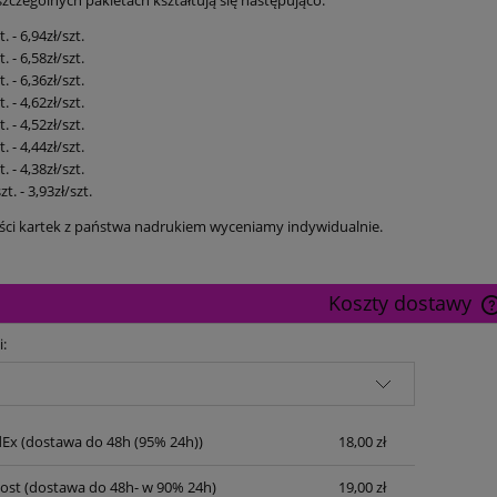
zczególnych pakietach kształtują się następująco:
. - 6,94zł/szt.
. - 6,58zł/szt.
. - 6,36zł/szt.
. - 4,62zł/szt.
. - 4,52zł/szt.
. - 4,44zł/szt.
. - 4,38zł/szt.
t. - 3,93zł/szt.
ości kartek z państwa nadrukiem wyceniamy indywidualnie.
Koszty dostawy
i:
dEx
(dostawa do 48h (95% 24h))
18,00 zł
Post
(dostawa do 48h- w 90% 24h)
19,00 zł