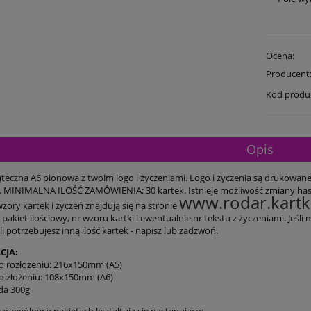
Ocena:
Producent
Kod produ
Opis
ąteczna A6 pionowa z twoim logo i życzeniami. Logo i życzenia są drukowane 
. MINIMALNA ILOŚĆ ZAMÓWIENIA: 30 kartek. Istnieje możliwość zmiany hase
www.rodar.kartki
ory kartek i życzeń znajdują się na stronie
pakiet ilościowy, nr wzoru kartki i ewentualnie nr tekstu z życzeniami. Jeś
eli potrzebujesz inną ilość kartek - napisz lub zadzwoń.
CJA:
 rozłożeniu: 216x150mm (A5)
 złożeniu: 108x150mm (A6)
eda 300g