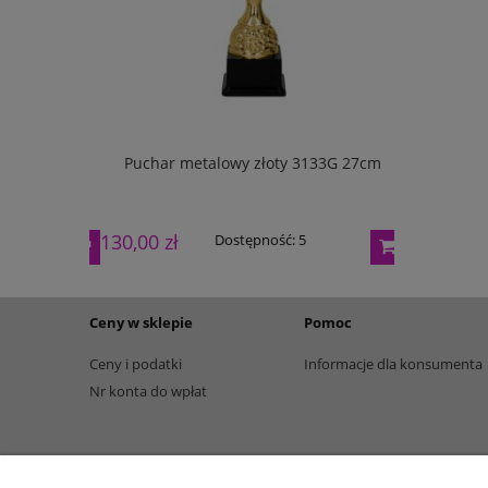
w pudełku
Puchar metalowy złoty 3133G 27cm
Puchar m
130,00 zł
165,00 zł
Dostępność:
5
Ceny w sklepie
Pomoc
Ceny i podatki
Informacje dla konsumenta
Nr konta do wpłat