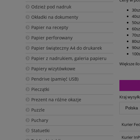
Ceny w pos
Odzież pod nadruk
30szt
40szt
Okładki na dokumenty
50szt
Papier na recepty
60szt
70szt
Papier perforowany
80szt
90szt
Papier świąteczny A4 do drukarek
100sz
Papier z nadrukiem, galeria papieru
Większe il
Papiery wizytówkowe
Pendrive (pamięć USB)
Pieczątki
Kraj wysyłk
Prezent na różne okazje
Puzzle
Puchary
Kurier Fe
Statuetki
Kurier In