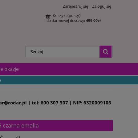
Zarejestruj się
Zaloguj się
Koszyk:
(pusty)
do darmowej dostawy:
499.00
zł
e okazje
a
dar@rodar.pl | tel: 600 307 307 | NIP: 6320009106
36 czarna emalia
ć:
20