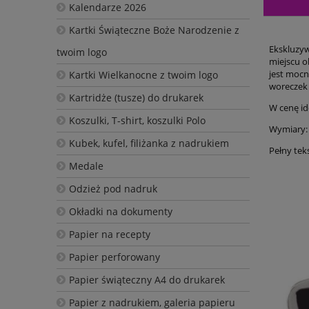
Kalendarze 2026
Kartki Świąteczne Boże Narodzenie z
Ekskluzyw
twoim logo
miejscu o
jest mocn
Kartki Wielkanocne z twoim logo
woreczek 
Kartridże (tusze) do drukarek
W cenę id
Koszulki, T-shirt, koszulki Polo
Wymiary:
Kubek, kufel, filiżanka z nadrukiem
Pełny tek
Medale
Odzież pod nadruk
Okładki na dokumenty
Papier na recepty
Papier perforowany
Papier świąteczny A4 do drukarek
Papier z nadrukiem, galeria papieru