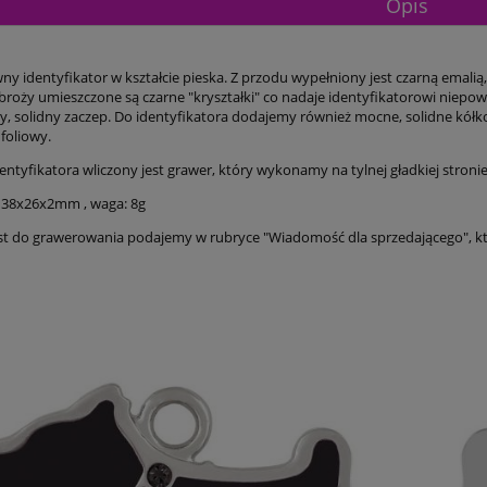
Opis
ny identyfikator w kształcie pieska. Z przodu wypełniony jest czarną emalią,
broży umieszczone są czarne "kryształki" co nadaje identyfikatorowi niep
y, solidny zaczep. Do identyfikatora dodajemy również mocne, solidne kó
foliowy.
entyfikatora wliczony jest grawer, który wykonamy na tylnej gładkiej stronie
 38x26x2mm , waga: 8g
st do grawerowania podajemy w rubryce "Wiadomość dla sprzedającego", k