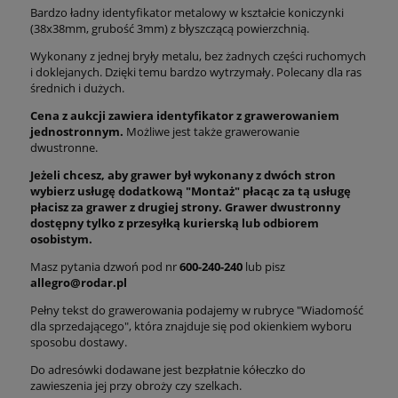
Bardzo ładny identyfikator metalowy w kształcie koniczynki
(38x38mm, grubość 3mm) z błyszczącą powierzchnią.
Wykonany z jednej bryły metalu, bez żadnych części ruchomych
i doklejanych. Dzięki temu bardzo wytrzymały. Polecany dla ras
średnich i dużych.
Cena z aukcji zawiera identyfikator z grawerowaniem
jednostronnym.
Możliwe jest także grawerowanie
dwustronne.
Jeżeli chcesz, aby grawer był wykonany z dwóch stron
wybierz usługę dodatkową "Montaż" płacąc za tą usługę
płacisz za grawer z drugiej strony. Grawer dwustronny
dostępny tylko z przesyłką kurierską lub odbiorem
osobistym.
Masz pytania dzwoń pod nr
600-240-240
lub pisz
allegro@rodar.pl
Pełny tekst do grawerowania podajemy w rubryce "Wiadomość
dla sprzedającego", która znajduje się pod okienkiem wyboru
sposobu dostawy.
Do adresówki dodawane jest bezpłatnie kółeczko do
zawieszenia jej przy obroży czy szelkach.