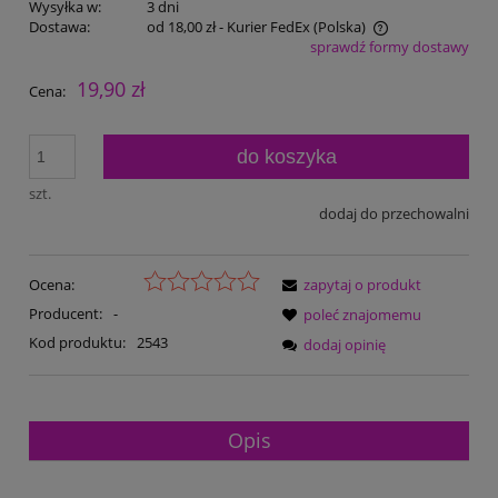
Wysyłka w:
3 dni
Dostawa:
od 18,00 zł
- Kurier FedEx
(Polska)
sprawdź formy dostawy
Cena nie zawiera ewentualnych kosztów płatności
19,90 zł
Cena:
do koszyka
szt.
dodaj do przechowalni
Ocena:
zapytaj o produkt
Producent:
-
poleć znajomemu
Kod produktu:
2543
dodaj opinię
Opis