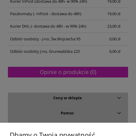
Kurier InPost
(dostawa do 48h- w 90% 24h)
19,00 zł
Paczkomaty
(- InPost - dostawa do 48h)
19,00 zł
Kurier DHL
(- dostawa do 48h - w 99% 24h)
23,00 zł
Odbiór osobisty - J-no, Św.Wojciecha 95
0,00 zł
Odbiór osobisty J-no, Grunwaldzka 225
0,00 zł
Opinie o produkcie (0)
Ceny w sklepie
Pomoc
Dostawa i płatność
Dbamy o Twoją prywatność