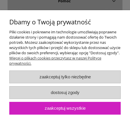
Pomoc
Dostawa i płatność
Dbamy o Twoją prywatność
Moje konto
Pliki cookies i pokrewne im technologie umożliwiają poprawne
działanie strony i pomagają nam dostosować ofertę do Twoich
potrzeb. Możesz zaakceptować wykorzystanie przez nas
Gwarancja i zwroty
wszystkich tych plików i przejść do sklepu lub dostosować użycie
plików do swoich preferencji, wybierając opcję "Dostosuj zgody".
Więcej o plikach cookies przeczytasz w naszej Polityce
O firmie
prywatności.
zaakceptuj tylko niezbędne
dostosuj zgody
zaakceptuj wszystkie
pokaż pełną wersję strony