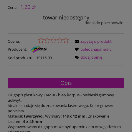
1,20 zł
Cena:
towar niedostępny
dodaj do przechowalni
Ocena:
zapytaj o produkt
Producent:
poleć znajomemu
dodaj opinię
Kod produktu:
19115-03
Opis
Długopis plastikowy LAMBI - biały korpus - niebieski gumowy
uchwyt.
Idealnie nadaje się do znakowania laserowego. Kolor graweru -
popielaty.
Materiał:
tworzywo
, Wymiary:
148 x 12 mm
, Znakowanie
laserem:
6 x 45 mm
Wygrawerowany długopis może być upominkiem oraz gadżetem
reklamowym.