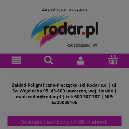
Zarejestruj się
Zaloguj się
Zakład Poligraficzno-Pieczątkarski Rodar s.c. | ul.
Św.Wojciecha 95, 43-600 Jaworzno, woj. śląskie |
mail: rodar@rodar.pl | tel: 600 307 307 | NIP:
6320009106
Długopis plastikowy LAMBI niebieski