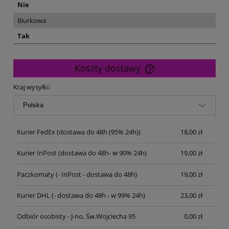
Nie
Biurkowa
Tak
Koszty dostawy
Cena nie zawiera ewentualnych kosztów płatności
Kraj wysyłki:
Kurier FedEx
(dostawa do 48h (95% 24h))
18,00 zł
Kurier InPost
(dostawa do 48h- w 90% 24h)
19,00 zł
Paczkomaty
(- InPost - dostawa do 48h)
19,00 zł
Kurier DHL
(- dostawa do 48h - w 99% 24h)
23,00 zł
Odbiór osobisty - J-no, Św.Wojciecha 95
0,00 zł