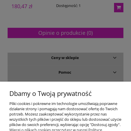
180,47 zł
7
Dostępność:
1
Opinie o produkcie (0)
Ceny w sklepie
Pomoc
Dostawa i płatność
Dbamy o Twoją prywatność
Moje konto
Pliki cookies i pokrewne im technologie umożliwiają poprawne
działanie strony i pomagają nam dostosować ofertę do Twoich
potrzeb. Możesz zaakceptować wykorzystanie przez nas
Gwarancja i zwroty
wszystkich tych plików i przejść do sklepu lub dostosować użycie
plików do swoich preferencji, wybierając opcję "Dostosuj zgody".
Więcej o plikach cookies przeczytasz w naszej Polityce
O firmie