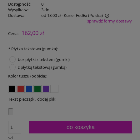
Dostępność:
0
Wysyłka w:
3 dni
Dostawa:
od 18,00 zł
- Kurier FedEx
(Polska)
sprawdź formy dostawy
Cena nie zawiera ewentualnych kosztów płatności
162,00 zł
Cena:
*
Płytka tekstowa (gumka):
bez płytki z tekstem (gumki)
z płytką tekstową (gumką)
Kolor tuszu (odbicia):
Tekst pieczątki, dodaj plik:
do koszyka
szt.