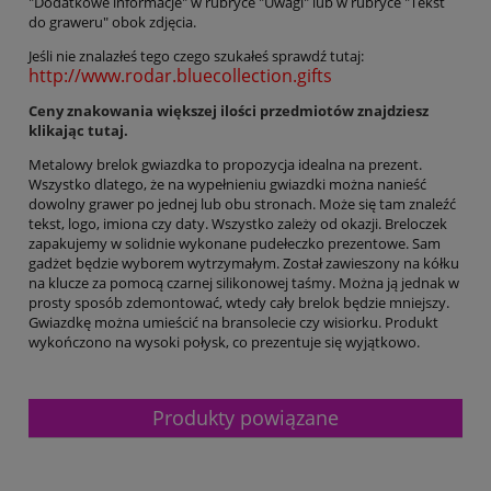
"Dodatkowe informacje" w rubryce "Uwagi" lub w rubryce "Tekst
do graweru" obok zdjęcia.
Jeśli nie znalazłeś tego czego szukałeś sprawdź tutaj:
http://www.rodar.bluecollection.gifts
Ceny znakowania większej ilości przedmiotów znajdziesz
klikając tutaj.
Metalowy brelok gwiazdka to propozycja idealna na prezent.
Wszystko dlatego, że na wypełnieniu gwiazdki można nanieść
dowolny grawer po jednej lub obu stronach. Może się tam znaleźć
tekst, logo, imiona czy daty. Wszystko zależy od okazji. Breloczek
zapakujemy w solidnie wykonane pudełeczko prezentowe. Sam
gadżet będzie wyborem wytrzymałym. Został zawieszony na kółku
na klucze za pomocą czarnej silikonowej taśmy. Można ją jednak w
prosty sposób zdemontować, wtedy cały brelok będzie mniejszy.
Gwiazdkę można umieścić na bransolecie czy wisiorku. Produkt
wykończono na wysoki połysk, co prezentuje się wyjątkowo.
Produkty powiązane