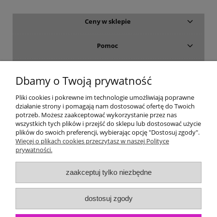
Ceny w sklepie
Pomoc
Dostawa i płatność
Dbamy o Twoją prywatność
Moje konto
Pliki cookies i pokrewne im technologie umożliwiają poprawne
działanie strony i pomagają nam dostosować ofertę do Twoich
potrzeb. Możesz zaakceptować wykorzystanie przez nas
Gwarancja i zwroty
wszystkich tych plików i przejść do sklepu lub dostosować użycie
plików do swoich preferencji, wybierając opcję "Dostosuj zgody".
Więcej o plikach cookies przeczytasz w naszej Polityce
O firmie
prywatności.
zaakceptuj tylko niezbędne
dostosuj zgody