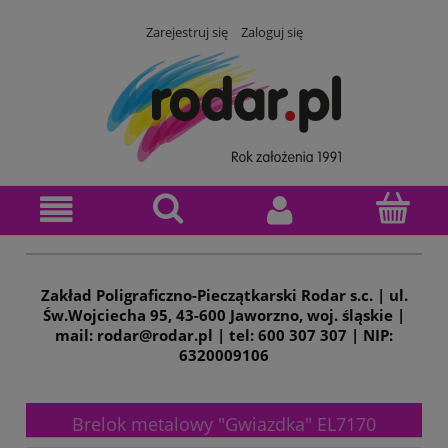
Zarejestruj się
Zaloguj się
Zakład Poligraficzno-Pieczątkarski Rodar s.c. | ul.
Św.Wojciecha 95, 43-600 Jaworzno, woj. śląskie |
mail: rodar@rodar.pl | tel: 600 307 307 | NIP:
6320009106
Brelok metalowy "Gwiazdka" EL7170